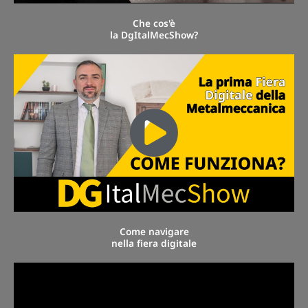
Che cos'è
la DgItalMecShow?
Come navigare
nella fiera digitale