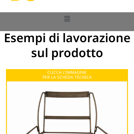
Flyout
DG
Menu
Esempi di lavorazione
sul prodotto
CLICCA L'IMMAGINE
PER LA SCHEDA TECNICA