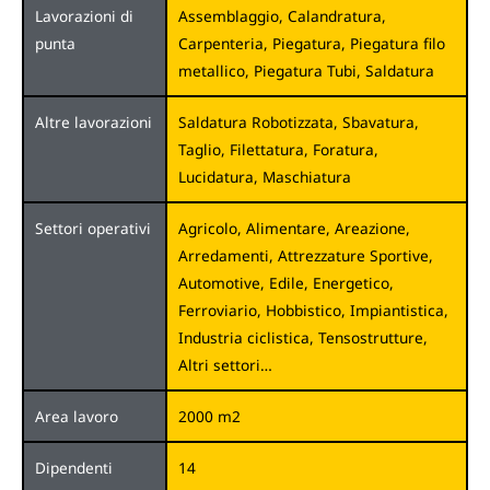
Lavorazioni di
Assemblaggio, Calandratura,
punta
Carpenteria, Piegatura, Piegatura filo
metallico, Piegatura Tubi, Saldatura
Altre lavorazioni
Saldatura Robotizzata, Sbavatura,
Taglio, Filettatura, Foratura,
Lucidatura, Maschiatura
Settori operativi
Agricolo, Alimentare, Areazione,
Arredamenti, Attrezzature Sportive,
Automotive, Edile, Energetico,
Ferroviario, Hobbistico, Impiantistica,
Industria ciclistica, Tensostrutture,
Altri settori…
Area lavoro
2000 m2
Dipendenti
14