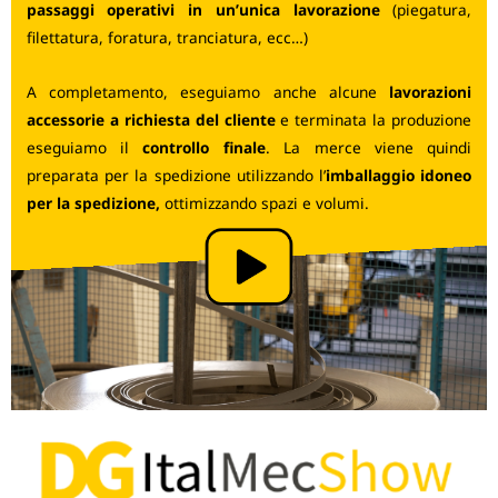
passaggi operativi in un’unica lavorazione
(piegatura,
filettatura, foratura, tranciatura, ecc…)
A completamento, eseguiamo anche alcune
lavorazioni
accessorie a richiesta del cliente
e terminata la produzione
eseguiamo il
controllo finale
. La merce viene quindi
preparata per la spedizione utilizzando l’
imballaggio idoneo
per la spedizione,
ottimizzando spazi e volumi.