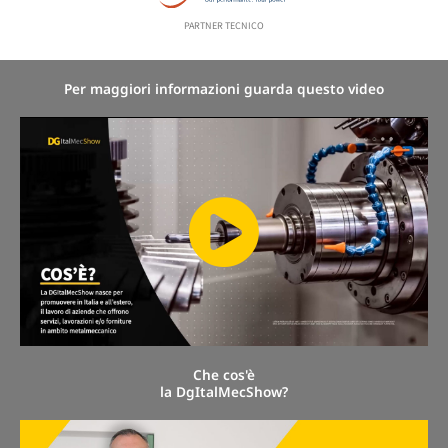
PARTNER TECNICO
Per maggiori informazioni guarda questo video
Che cos'è
la DgItalMecShow?