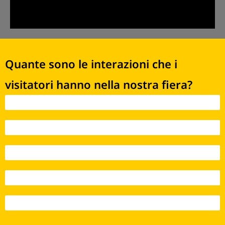
Quante sono le interazioni che i
visitatori hanno nella nostra fiera?
Interazioni 2021 - 170
Interazioni 2022 - 5.141
Interazioni 2023 - 12.395
Interazioni 2024 - 21.384
Interazioni 2025 - 23.262