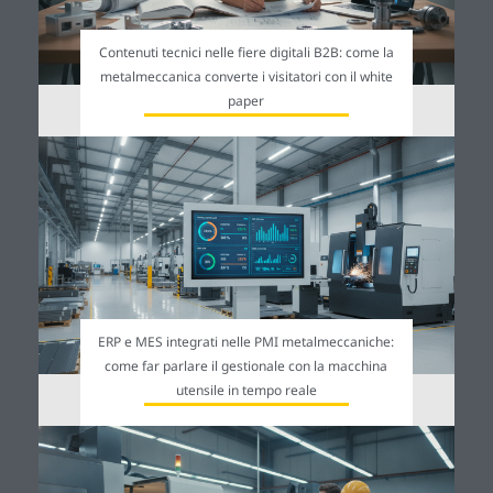
Contenuti tecnici nelle fiere digitali B2B: come la
metalmeccanica converte i visitatori con il white
paper
ERP e MES integrati nelle PMI metalmeccaniche:
come far parlare il gestionale con la macchina
utensile in tempo reale