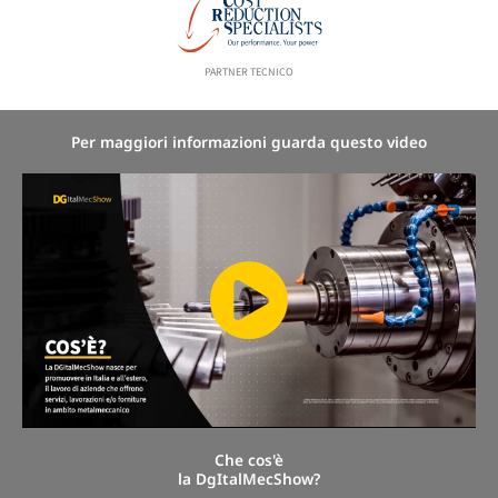
PARTNER TECNICO
Per maggiori informazioni guarda questo video
Che cos'è
la DgItalMecShow?