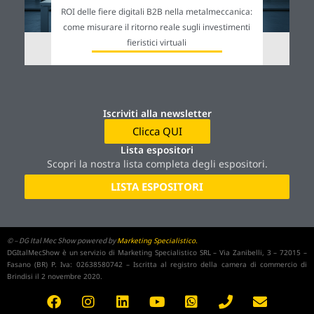
ROI delle fiere digitali B2B nella metalmeccanica:
come misurare il ritorno reale sugli investimenti
fieristici virtuali
Iscriviti alla newsletter
Clicca QUI
Lista espositori
Scopri la nostra lista completa degli espositori.
LISTA ESPOSITORI
©
– DG Ital Mec Show powered by
Marketing Specialistico.
DGItalMecShow è un servizio di Marketing Specialistico SRL – Via Zanibelli, 3 – 72015 –
Fasano (BR) P. Iva: 02638580742 – Iscritta al registro della camera di commercio di
Brindisi il 2 novembre 2020.
F
I
L
Y
W
P
E