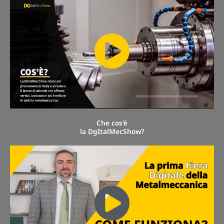
Che cos'è
la DgItalMecShow?