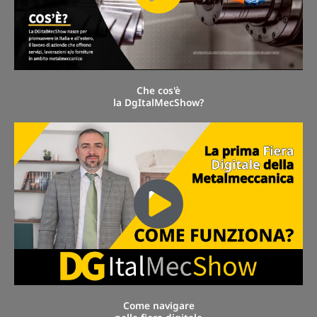
Che cos'è
la DgItalMecShow?
Come navigare