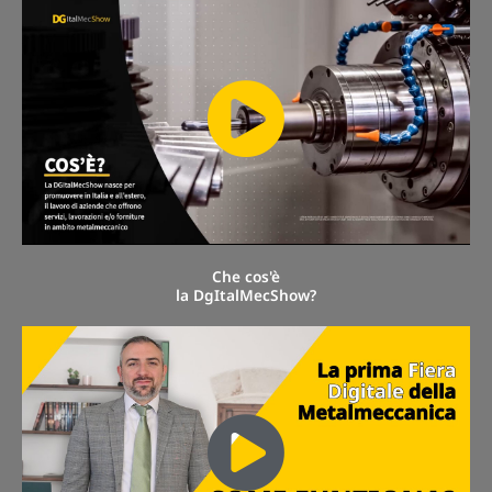
Che cos'è
la DgItalMecShow?