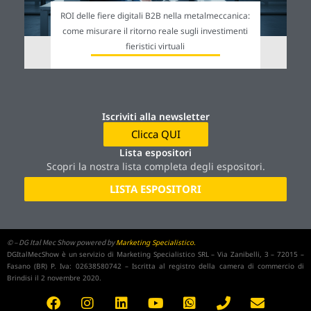
ROI delle fiere digitali B2B nella metalmeccanica:
come misurare il ritorno reale sugli investimenti
fieristici virtuali
Iscriviti alla newsletter
Clicca QUI
Lista espositori
Scopri la nostra lista completa degli espositori.
LISTA ESPOSITORI
©
– DG Ital Mec Show powered by
Marketing Specialistico.
DGItalMecShow è un servizio di Marketing Specialistico SRL – Via Zanibelli, 3 – 72015 –
Fasano (BR) P. Iva: 02638580742 – Iscritta al registro della camera di commercio di
Brindisi il 2 novembre 2020.
F
I
L
Y
W
P
E