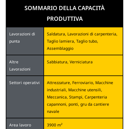
SOMMARIO DELLA CAPACITÀ
PRODUTTIVA
Lavorazioni di
Saldatura, Lavorazioni di carpenteria,
punta
Taglio lamiera, Taglio tubo,
Assemblaggio
Altre
Sabbiatura, Verniciatura
Lavorazioni
Settori operativi
Attrezzature, Ferroviario, Macchine
industriali, Macchine utensili,
Meccanica, Stampi, Carpenteria
capannoni, ponti, gru da cantiere
navale
Area lavoro
3900 m²