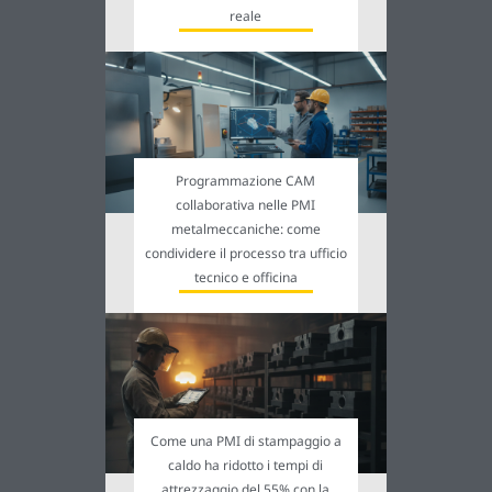
reale
Programmazione CAM
collaborativa nelle PMI
metalmeccaniche: come
condividere il processo tra ufficio
tecnico e officina
Come una PMI di stampaggio a
caldo ha ridotto i tempi di
attrezzaggio del 55% con la