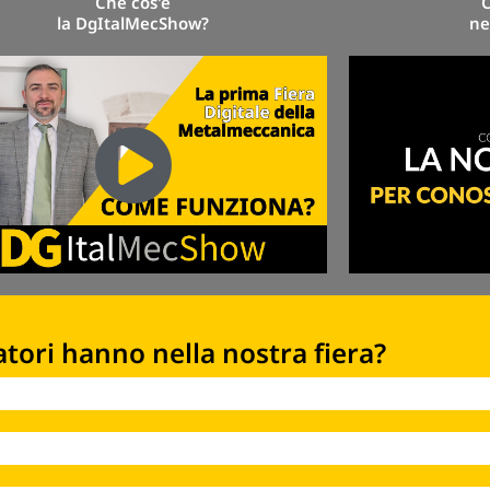
Che cos'è
la DgItalMecShow?
ne
atori hanno nella nostra fiera?