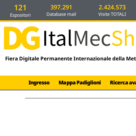
Vai
contenuto
121
397.291
2.424.573
al
Database mail
Visite TOTALI
Espositori
contenuto
Fiera Digitale Permanente Internazionale della Me
Ingresso
Mappa Padiglioni
Ricerca av