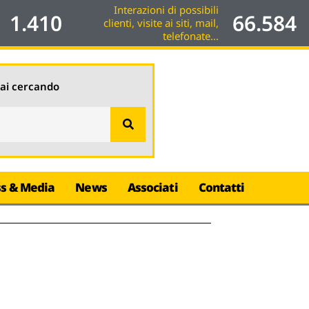
Interazioni di possibili
1.410
66.584
clienti, visite ai siti, mail,
telefonate...
tai cercando
ss & Media
News
Associati
Contatti