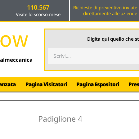
110.567
Richieste di preventivo inviate
direttamente alle aziende
Visite lo scorso mese
Digita qui quello che s
Cerca
talmeccanica
anzata
Pagina Visitatori
Pagina Espositori
Pre
Padiglione 4