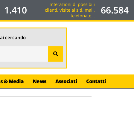
Interazioni di possibili
1.410
66.584
clienti, visite ai siti, mail,
telefonate...
tai cercando
ss & Media
News
Associati
Contatti