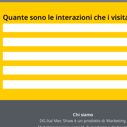
Quante sono le interazioni che i visit
Interazioni 2021 - 170
Interazioni 2022 - 5.141
Interazioni 2023 - 12.395
Interazioni 2024 - 21.384
Interazioni 2025 - 23.262
Chi siamo
DG Ital Mec Show è un prodotto di Marketing