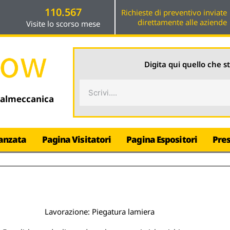
110.567
Richieste di preventivo inviate
direttamente alle aziende
Visite lo scorso mese
Digita qui quello che s
Cerca
talmeccanica
anzata
Pagina Visitatori
Pagina Espositori
Pre
Lavorazione: Piegatura lamiera