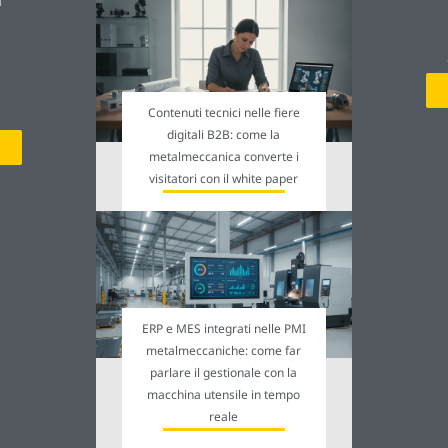
a
Contenuti tecnici nelle fiere
digitali B2B: come la
metalmeccanica converte i
visitatori con il white paper
ERP e MES integrati nelle PMI
metalmeccaniche: come far
parlare il gestionale con la
macchina utensile in tempo
reale