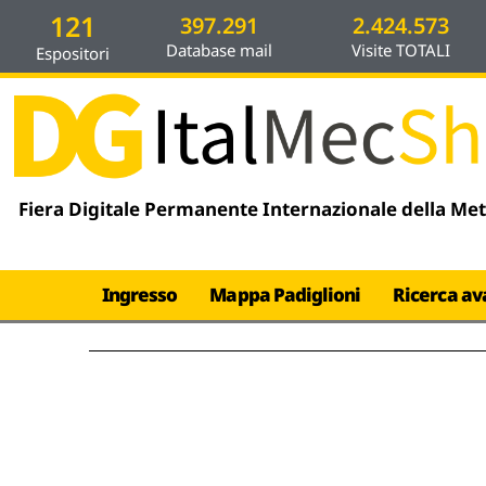
Vai
contenuto
121
397.291
2.424.573
al
Database mail
Visite TOTALI
Espositori
contenuto
Fiera Digitale Permanente Internazionale della Me
Ingresso
Mappa Padiglioni
Ricerca av