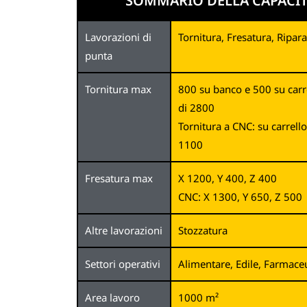
SOMMARIO DELLA CAPACIT
Lavorazioni di
Tornitura, Fresatura, Ripar
punta
Tornitura max
800 su banco e 500 su carr
di 2800
Tornitura a CNC: su carrel
1100
Fresatura max
X 1200, Y 400, Z 400
CNC: X 1300, Y 650, Z 500
Altre lavorazioni
Stozzatura
Settori operativi
Alimentare, Edile, Farmace
Area lavoro
1000 m²