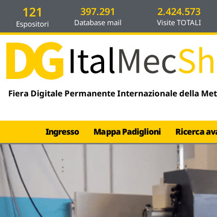
contenuto
121
397.291
2.424.573
Database mail
Visite TOTALI
Espositori
Fiera Digitale Permanente Internazionale della Me
Ingresso
Mappa Padiglioni
Ricerca av