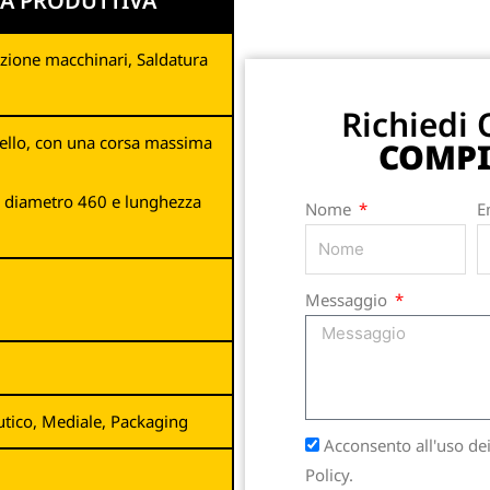
À PRODUTTIVA
azione macchinari, Saldatura
Richiedi
ello, con una corsa massima
COMPI
lo diametro 460 e lunghezza
Nome
E
Messaggio
utico, Mediale, Packaging
Acconsento all'uso dei
Policy.