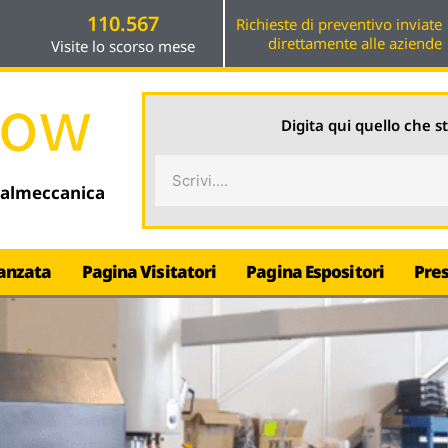
110.567
Richieste di preventivo inviate
direttamente alle aziende
Visite lo scorso mese
Digita qui quello che s
Cerca
talmeccanica
anzata
Pagina Visitatori
Pagina Espositori
Pre