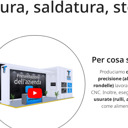
tura, saldatura, s
Per cosa 
Produciamo
precisione (al
rondelle)
lavorat
CNC. Inoltre, es
usurate (rulli, 
come aliment