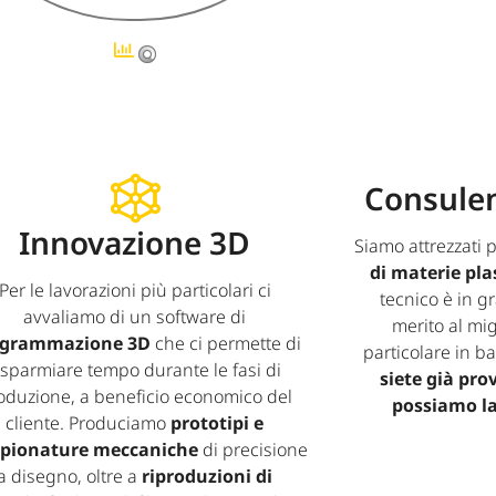
Consulen
Innovazione 3D
Siamo attrezzati p
di materie pla
Per le lavorazioni più particolari ci
tecnico è in g
avvaliamo di un software di
merito al mig
ogrammazione 3D
che ci permette di
particolare in b
isparmiare tempo durante le fasi di
siete già pro
oduzione, a beneficio economico del
possiamo la
cliente. Produciamo
prototipi e
pionature meccaniche
di precisione
a disegno, oltre a
riproduzioni di