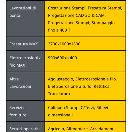
Lavorazioni di
Costruzione Stampi, Fresatura Stampi,
punta
Progettazione CAD 3D & CAM,
Progettazione Stampi, Stampaggio
fino a 400 T
Fresatura MAX
2700x1000x1600
Elettroerosioni a
900x600xh.400
filo MAX
Altre
Aggiustaggio, Elettroerosione a filo,
Lavorazioni
Elettroerosione a tuffo, Rettifica,
Tranciatura
Servizi e
Collaudo Stampi C/Terzi, Rilievi
forniture
dimensionali
Settori operativi
Agricolo, Alimentare, Arredamenti,