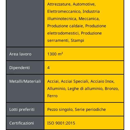
Attrezzature, Automotive,
Elettromeccanico, Industria
illuminotecnica, Meccanica,
Produzione caldaie, Produzione
elettrodomestici, Produzione
serramenti, Stampi
Area lavoro
1300 m²
Dipendenti
4
Metalli/Materiali
Acciai, Acciai Speciali, Acciaio Inox,
Alluminio, Leghe di alluminio, Bronzo,
Ferro
Lotti preferiti
Pezzo singolo, Serie periodiche
Certificazioni
ISO 9001:2015