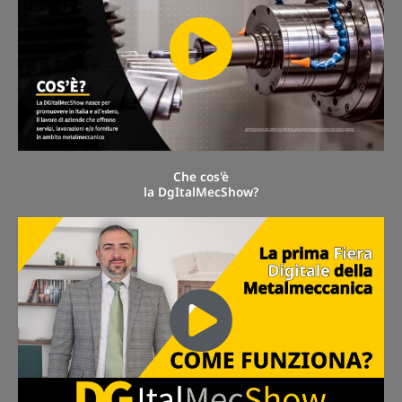
Che cos'è
la DgItalMecShow?